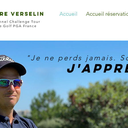
re VERSELIN
Accueil
Accueil réservati
onnel Challenge Tour
de Golf PGA France
"Je ne perds jamais. So
J'Appr