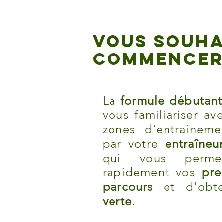
VOUS SOUHA
COMMENCER 
La
formule débutan
vous familiariser av
zones d'entrainem
par votre
entraîneu
qui vous perme
rapidement vos
prem
parcours
et d'obte
verte
.