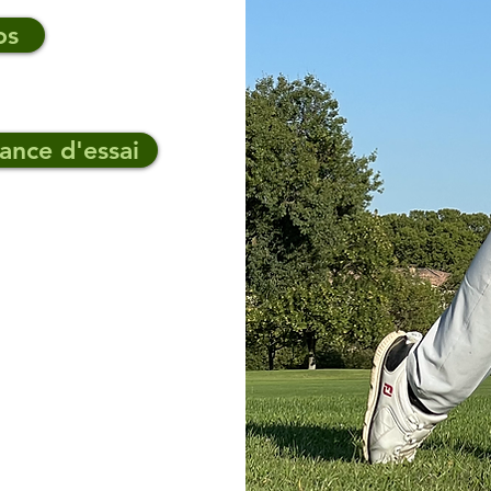
os
ance d'essai
Hotel