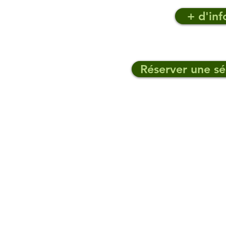
+ d'inf
Réserver une sé
Stage progression Pack 