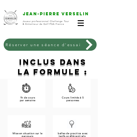
Jean-Pierre VERSELIN
Joueur professionnel Challenge Tour
& Entraîneur de Golf PGA France
Réserver une séance d'essai
INCLUS DANS
LA FORMULE :
1h de cours
Cours limités à 5
par semaine
personnes
Mise en situation sur le
balles de practice avec
parcours
tarifs
préférentiels