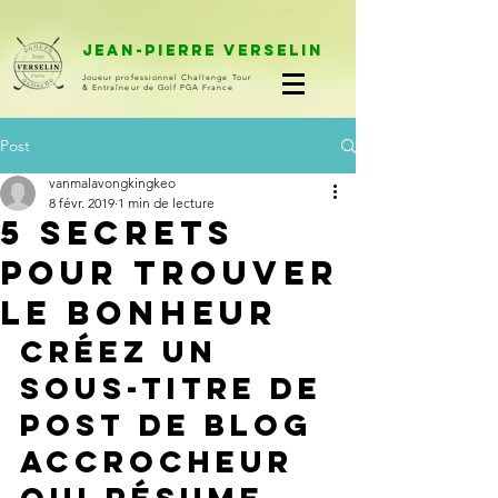
Jean-Pierre VERSELIN
Joueur professionnel Challenge Tour
& Entraîneur de Golf PGA France
Post
vanmalavongkingkeo
8 févr. 2019
1 min de lecture
5 secrets
pour trouver
le bonheur
Créez un 
sous-titre de 
post de blog 
accrocheur 